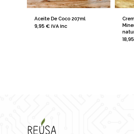
Aceite De Coco 207ml
Crema
Mine
9,95
€
IVA Inc
natu
18,9