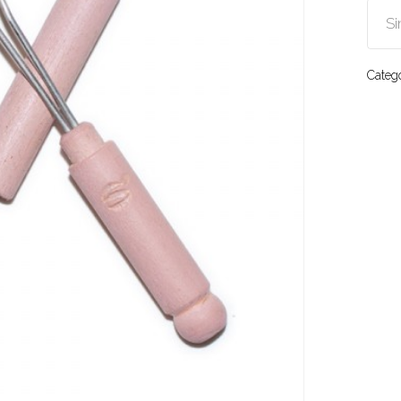
Si
r to search or ESC to close
Categ