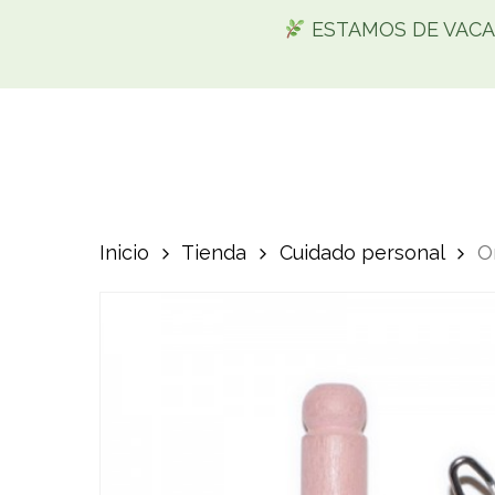
Skip
ESTAMOS DE VACACIO
to
main
content
Inicio
Tienda
Cuidado personal
O
Búsque
de
product