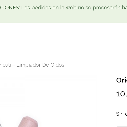
NES: Los pedidos en la web no se procesarán has
Tienda
Home
Cómo comprar
Noticias
Co
riculi – Limpiador De Oídos
Ori
10
Sin 
da
os