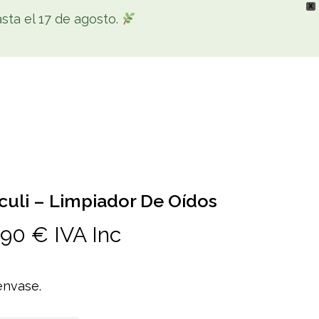
X
ta el 17 de agosto.
search
account
facebook
youtube
instagram
ntacto
culi – Limpiador De Oídos
,90
€
IVA Inc
envase.