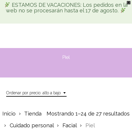
X
Skip
ESTAMOS DE VACACIONES: Los pedidos en la
Men
web no se procesarán hasta el 17 de agosto.
search
account
to
Búsqueda
main
de
productos
content
Piel
Ordenar por precio: alto a bajo
Inicio
Tienda
Mostrando 1–24 de 27 resultados
Cuidado personal
Facial
Piel