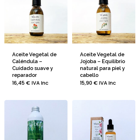
en
la
página
de
producto
Aceite Vegetal de
Aceite Vegetal de
Caléndula –
Jojoba – Equilibrio
Cuidado suave y
natural para piel y
reparador
cabello
16,45
€
IVA Inc
15,90
€
IVA Inc