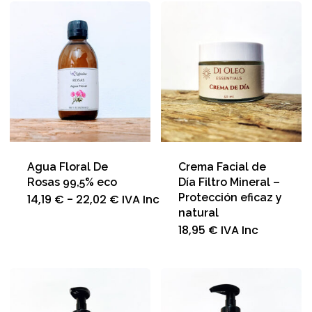
Agua Floral De
Crema Facial de
Rosas 99,5% eco
Día Filtro Mineral –
Rango
Protección eficaz y
Este
14,19
€
-
22,02
€
IVA Inc
de
producto
natural
precios:
tiene
18,95
€
IVA Inc
desde
múltiples
14,19 €
variantes.
hasta
Las
22,02 €
opciones
se
pueden
elegir