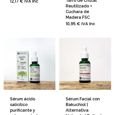
Tarro de Cristal
12,17
€
IVA Inc
Reutilizado +
Cuchara de
Madera FSC
10,95
€
IVA Inc
Sérum ácido
Sérum Facial con
salicílico
Bakuchiol |
purificante y
Alternativa