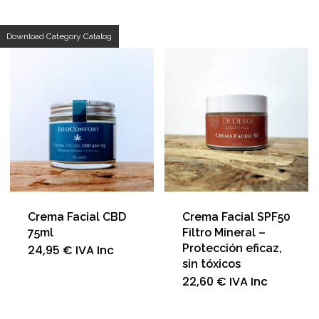
p
Download Category Catalog
a
Crema Facial CBD
Crema Facial SPF50
75ml
Filtro Mineral –
Protección eficaz,
24,95
€
IVA Inc
sin tóxicos
22,60
€
IVA Inc