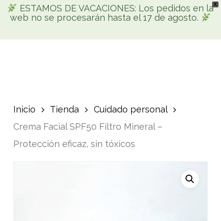
X
Skip
ESTAMOS DE VACACIONES: Los pedidos en la
Men
web no se procesarán hasta el 17 de agosto.
search
account
to
Búsqueda
main
de
productos
content
Inicio
Tienda
Cuidado personal
Crema Facial SPF50 Filtro Mineral –
Protección eficaz, sin tóxicos