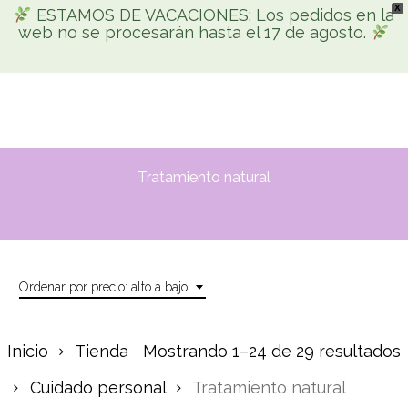
X
Skip
ESTAMOS DE VACACIONES: Los pedidos en la
Men
web no se procesarán hasta el 17 de agosto.
search
account
to
Búsqueda
main
de
productos
content
Tratamiento natural
Ordenar por precio: alto a bajo
Inicio
Tienda
Mostrando 1–24 de 29 resultados
Cuidado personal
Tratamiento natural