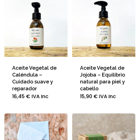
opciones
se
pueden
elegir
en
la
página
de
producto
Aceite Vegetal de
Aceite Vegetal de
Caléndula –
Jojoba – Equilibrio
Cuidado suave y
natural para piel y
reparador
cabello
16,45
€
IVA Inc
15,90
€
IVA Inc