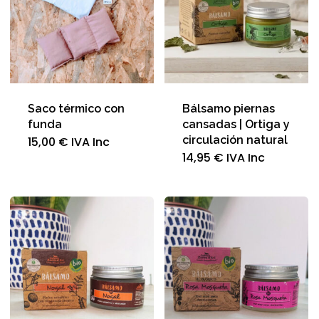
Saco térmico con
Bálsamo piernas
funda
cansadas | Ortiga y
circulación natural
Este
15,00
€
IVA Inc
producto
14,95
€
IVA Inc
tiene
múltiples
variantes.
Las
opciones
se
pueden
elegir
en
la
página
de