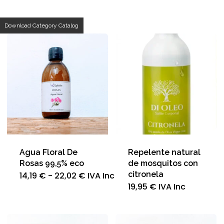
p
Download Category Catalog
a
Agua Floral De
Repelente natural
Rosas 99,5% eco
de mosquitos con
Rango
citronela
Este
14,19
€
-
22,02
€
IVA Inc
de
producto
19,95
€
IVA Inc
precios:
tiene
desde
múltiples
14,19 €
variantes.
hasta
Las
22,02 €