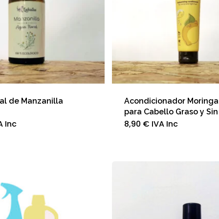
al de Manzanilla
Acondicionador Moringa
a
para Cabello Graso y Si
A Inc
8,90
€
IVA Inc