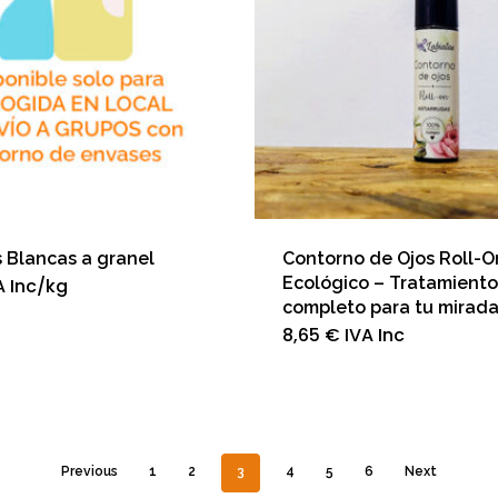
s Blancas a granel
Contorno de Ojos Roll-O
Ecológico – Tratamiento
A Inc
/kg
completo para tu mirad
8,65
€
IVA Inc
Previous
1
2
3
4
5
6
Next