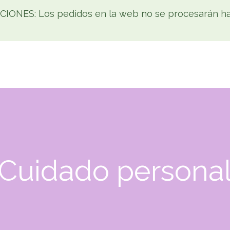
NES: Los pedidos en la web no se procesarán has
Tienda
Home
Cómo comprar
Noticias
Co
Cuidado persona