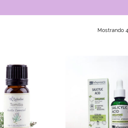
Mostrando 4
da
os
r to search or ESC to close