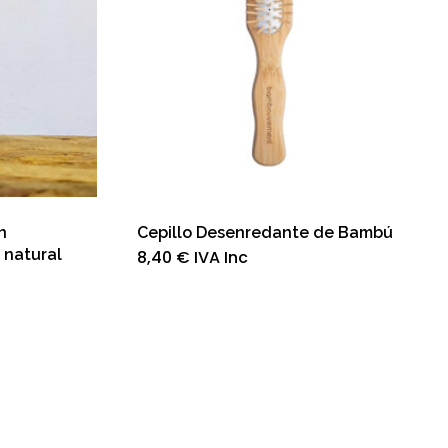
n
Cepillo Desenredante de Bambú
 natural
8,40
€
IVA Inc
a