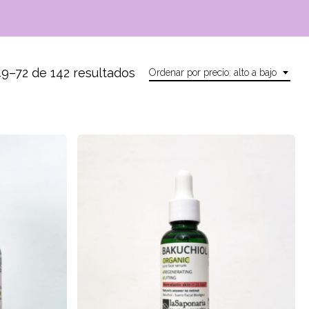
Ordenado
9–72 de 142 resultados
Ordenar por precio: alto a bajo
por
precio:
alto
a
bajo