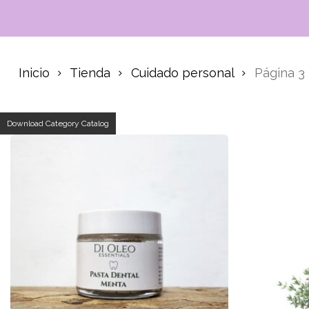
Inicio
Tienda
Cuidado personal
Página 3
Download Category Catalog
Búsque
de
product
Hit ente