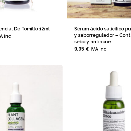
encial De Tomillo 12ml
Sérum ácido salicílico pu
y seborregulador – Cont
A Inc
sebo y antiacné
9,95
€
IVA Inc