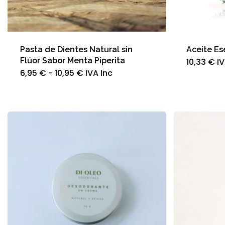
Pasta de Dientes Natural sin
Aceite Es
Flúor Sabor Menta Piperita
10,33
€
IV
Rango
Este
6,95
€
-
10,95
€
IVA Inc
de
producto
precios:
tiene
desde
múltiples
6,95 €
variantes.
hasta
Las
10,95 €
opciones
se
pueden
elegir
en
la
página
de
producto