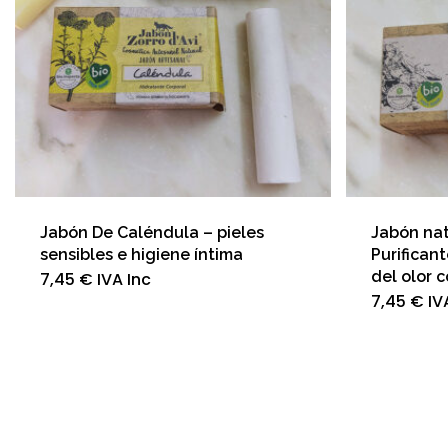
en
la
página
de
producto
Jabón De Caléndula – pieles
Jabón nat
sensibles e higiene íntima
Purificant
del olor c
7,45
€
IVA Inc
7,45
€
IV