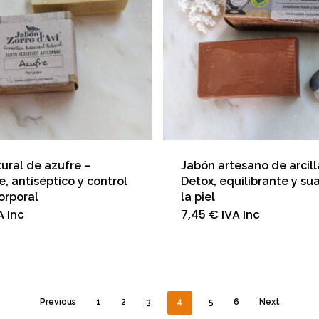
ural de azufre –
Jabón artesano de arcill
e, antiséptico y control
Detox, equilibrante y su
orporal
la piel
A Inc
7,45
€
IVA Inc
Previous
1
2
3
4
5
6
Next