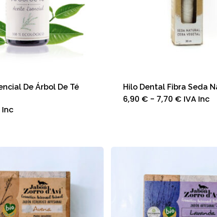
encial De Árbol De Té
Hilo Dental Fibra Seda N
Rango
Es
6,90
€
-
7,70
€
IVA Inc
de
pr
 Inc
precios:
tie
desde
múl
6,90 €
var
hasta
La
7,70 €
op
se
pu
ele
en
la
pá
de