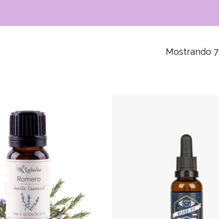
Mostrando 7
da
os
r to search or ESC to close