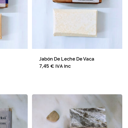
oducto
Jabón De Leche De Vaca
7,45
€
IVA Inc