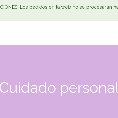
NES: Los pedidos en la web no se procesarán has
Tienda
Home
Cómo comprar
Noticias
Co
Cuidado persona