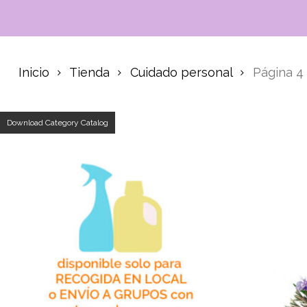
Inicio
Tienda
Cuidado personal
Página 4
Download Category Catalog
Búsque
de
product
Hit ente