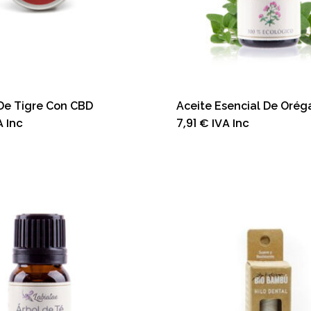
De Tigre Con CBD
Aceite Esencial De Orég
A Inc
7,91
€
IVA Inc