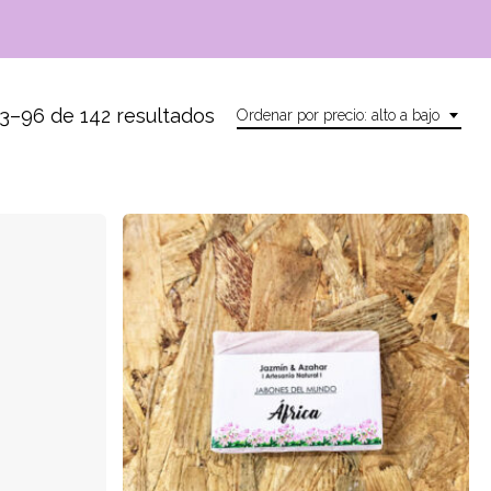
Ordenado
3–96 de 142 resultados
Ordenar por precio: alto a bajo
por
precio:
alto
a
bajo