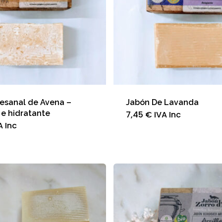
pr
esanal de Avena –
Jabón De Lavanda
e hidratante
7,45
€
IVA Inc
A Inc