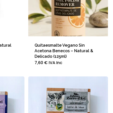
atural
Quitaesmalte Vegano Sin
Acetona Benecos – Natural &
te
oducto
Delicado (125ml)
ne
7,60
€
IVA Inc
tiples
iantes.
s
ciones
eden
gir
gina