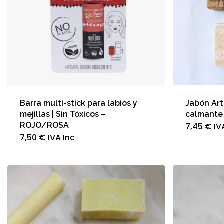
Barra multi-stick para labios y
Jabón Art
mejillas | Sin Tóxicos –
calmante 
ROJO/ROSA
7,45
€
IV
7,50
€
IVA Inc
Este
producto
tiene
múltiples
variantes.
Las
opciones
se
pueden
elegir