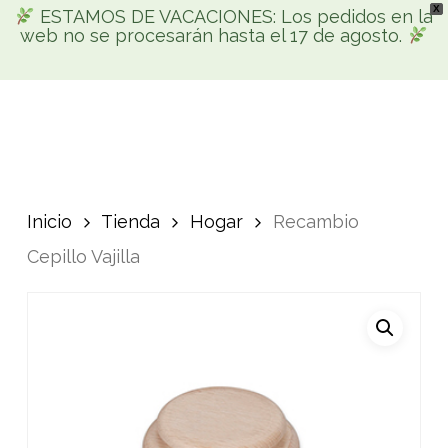
X
Skip
ESTAMOS DE VACACIONES: Los pedidos en la
Men
web no se procesarán hasta el 17 de agosto.
search
account
to
Búsqueda
main
de
productos
content
Inicio
Tienda
Hogar
Recambio
Cepillo Vajilla