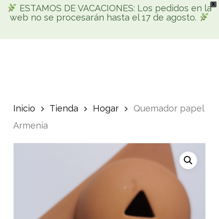
X
Skip
ESTAMOS DE VACACIONES: Los pedidos en la
Men
web no se procesarán hasta el 17 de agosto.
search
account
to
Búsqueda
main
de
productos
content
Inicio
Tienda
Hogar
Quemador papel
Armenia