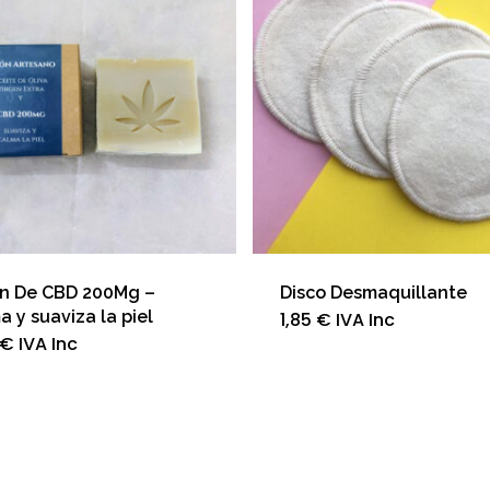
n De CBD 200Mg –
Disco Desmaquillante
a y suaviza la piel
1,85
€
IVA Inc
€
IVA Inc