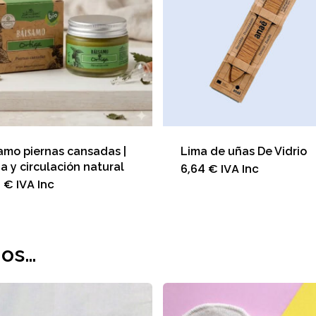
amo piernas cansadas |
Lima de uñas De Vidrio
a y circulación natural
6,64
€
IVA Inc
5
€
IVA Inc
mos…