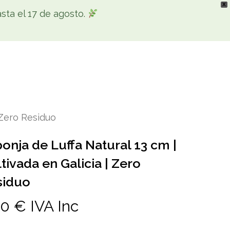
X
ta el 17 de agosto.
search
account
facebook
youtube
instagram
ntacto
 Zero Residuo
onja de Luffa Natural 13 cm |
tivada en Galicia | Zero
siduo
70
€
IVA Inc