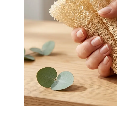
Búsque
de
product
Hit ente