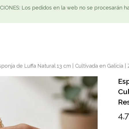
NES: Los pedidos en la web no se procesarán has
Tienda
Home
Cómo comprar
Noticias
Co
sponja de Luffa Natural 13 cm | Cultivada en Galicia |
Esp
Cul
Re
4,