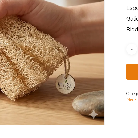
Espo
Gali
Biod
da
os
r to search or ESC to close
Categ
Menaje