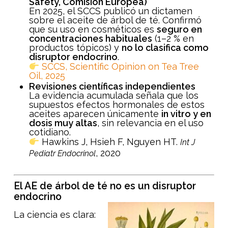
Safety, Comisión Europea)
En 2025, el SCCS publicó un dictamen
sobre el aceite de árbol de té. Confirmó
que su uso en cosméticos es
seguro en
concentraciones habituales
(1–2 % en
productos tópicos) y
no lo clasifica como
disruptor endocrino
.
SCCS, Scientific Opinion on Tea Tree
Oil, 2025
Revisiones científicas independientes
La evidencia acumulada señala que los
supuestos efectos hormonales de estos
aceites aparecen únicamente
in vitro y en
dosis muy altas
, sin relevancia en el uso
cotidiano.
Hawkins J, Hsieh F, Nguyen HT.
Int J
, 2020
Pediatr Endocrinol
El AE de árbol de té no es un disruptor
endocrino
La ciencia es clara: