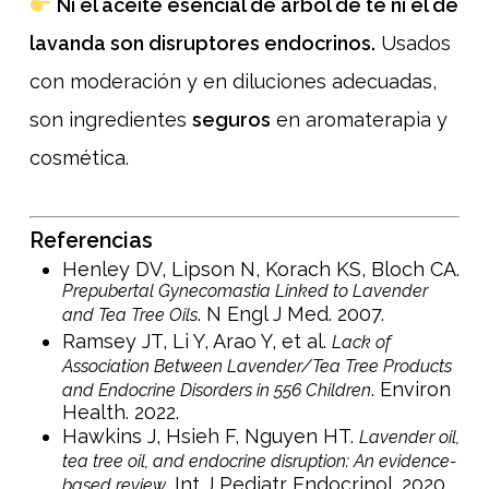
Ni el aceite esencial de árbol de té ni el de
lavanda son disruptores endocrinos.
Usados
con moderación y en diluciones adecuadas,
son ingredientes
seguros
en aromaterapia y
cosmética.
Referencias
Henley DV, Lipson N, Korach KS, Bloch CA.
Prepubertal Gynecomastia Linked to Lavender
. N Engl J Med. 2007.
and Tea Tree Oils
Ramsey JT, Li Y, Arao Y, et al.
Lack of
Association Between Lavender/Tea Tree Products
. Environ
and Endocrine Disorders in 556 Children
Health. 2022.
Hawkins J, Hsieh F, Nguyen HT.
Lavender oil,
tea tree oil, and endocrine disruption: An evidence-
. Int J Pediatr Endocrinol. 2020.
based review