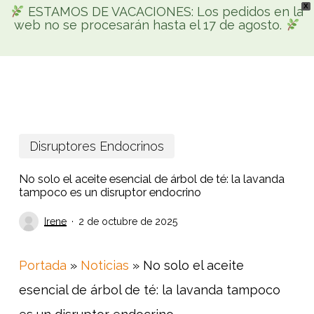
X
Skip
ESTAMOS DE VACACIONES: Los pedidos en la
Men
web no se procesarán hasta el 17 de agosto.
search
account
to
Búsqueda
main
de
productos
content
Disruptores Endocrinos
No solo el aceite esencial de árbol de té: la lavanda
tampoco es un disruptor endocrino
Irene
2 de octubre de 2025
Portada
»
Noticias
»
No solo el aceite
esencial de árbol de té: la lavanda tampoco