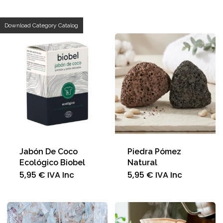
p
Download Category Catalog
a
Jabón De Coco
Piedra Pómez
Ecológico Biobel
Natural
5,95
€
IVA Inc
5,95
€
IVA Inc