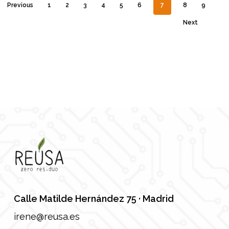
Previous
1
2
3
4
5
6
7
8
9
Next
Calle Matilde Hernández 75 · Madrid
irene@reusa.es