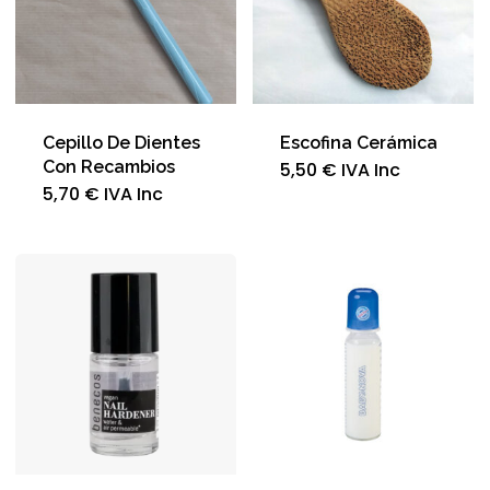
Cepillo De Dientes
Escofina Cerámica
Con Recambios
5,50
€
IVA Inc
Este
5,70
€
IVA Inc
producto
tiene
múltiples
variantes.
Las
opciones
se
pueden
elegir
en
la
página
de
producto