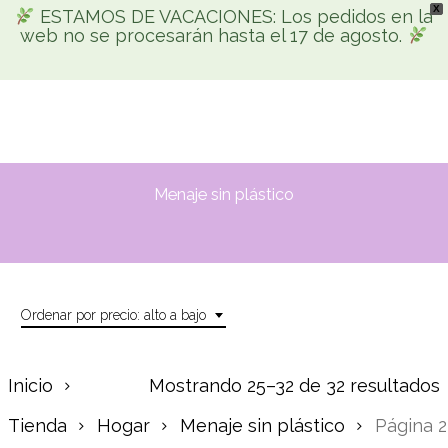
X
Skip
ESTAMOS DE VACACIONES: Los pedidos en la
Men
web no se procesarán hasta el 17 de agosto.
search
account
to
Búsqueda
main
de
productos
content
Menaje sin plástico
Ordenar por precio: alto a bajo
Inicio
Mostrando 25–32 de 32 resultados
Tienda
Hogar
Menaje sin plástico
Página 2