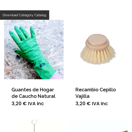
p
Download Category Catalog
a
Guantes de Hogar
Recambio Cepillo
de Caucho Natural
Vajilla
Este
3,20
€
IVA Inc
3,20
€
IVA Inc
producto
tiene
múltiples
variantes.
Las