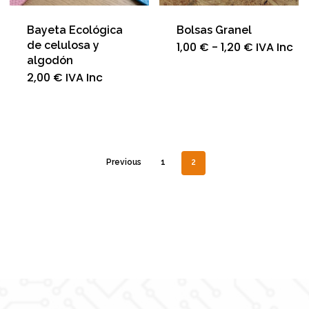
Bayeta Ecológica
Bolsas Granel
de celulosa y
Rango
Est
1,00
€
-
1,20
€
IVA Inc
de
pro
algodón
precios:
tie
Este
2,00
€
IVA Inc
desde
múl
producto
1,00 €
var
hasta
tiene
Las
1,20 €
múltiples
opc
variantes.
se
Las
pu
opciones
ele
se
Previous
1
2
en
pueden
la
elegir
pág
en
de
la
pro
página
de
producto