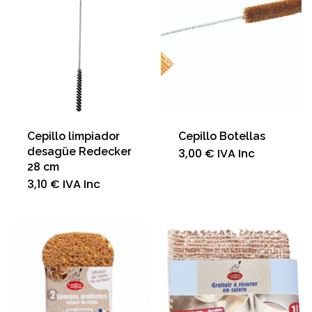
opciones
se
pueden
elegir
en
la
página
de
producto
Cepillo limpiador
Cepillo Botellas
desagüe Redecker
3,00
€
IVA Inc
28 cm
3,10
€
IVA Inc